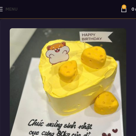
0
MENU
0