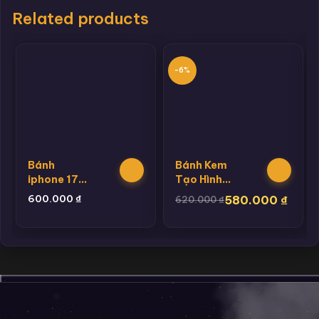
Related products
-6%
Bánh
Bánh Kem
iphone 17
Tạo Hình
promax
Cầu Cho
600.000
₫
580.000
₫
620.000
₫
Bé Trai