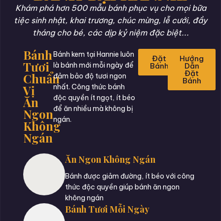
Khám phá hơn 500 mẫu bánh phục vụ cho mọi bữa
tiệc sinh nhật, khai trương, chúc mừng, lễ cưới, đầy
tháng cho bé, các dịp kỷ niệm đặc biệt...
Bánh
Bánh kem tại Hannie luôn
Đặt
Hướng
Tươi
là bánh mới mỗi ngày để
Bánh
Dẫn
Đặt
Chuẩn
đảm bảo độ tươi ngon
Bánh
Vị
nhất. Công thức bánh
độc quyền ít ngọt, ít béo
Ăn
để ăn nhiều mà không bị
Ngon
ngán.
Không
Ngán
Ăn Ngon Không Ngán
Bánh được giảm đường, ít béo với công
thức độc quyền giúp bánh ăn ngon
không ngán
Bánh Tươi Mỗi Ngày