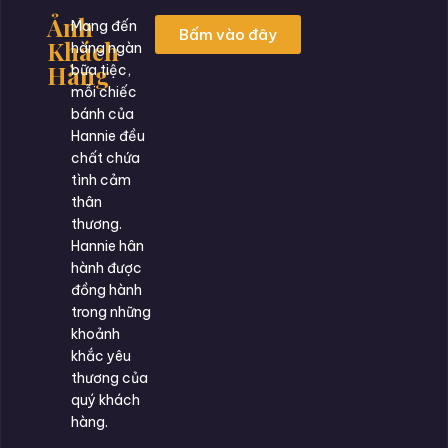
Ảnh
Mang đến
Bấm vào đây
Khách
hàng ngàn
Hàng
bữa tiệc,
mỗi chiếc
bánh của
Hannie đều
chất chứa
tình cảm
thân
thương.
Hannie hân
hành được
đồng hành
trong những
khoảnh
khắc yêu
thương của
quý khách
hàng.