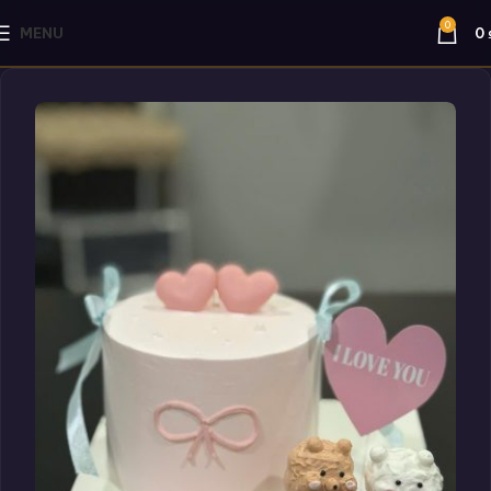
0
MENU
0