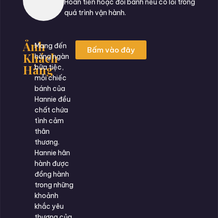
Hoàn tiền hoặc đổi bánh nếu có lỗi trong
quá trình vận hành.
Ảnh
Mang đến
Bấm vào đây
Khách
hàng ngàn
Hàng
bữa tiệc,
mỗi chiếc
bánh của
Hannie đều
chất chứa
tình cảm
thân
thương.
Hannie hân
hành được
đồng hành
trong những
khoảnh
khắc yêu
thương của