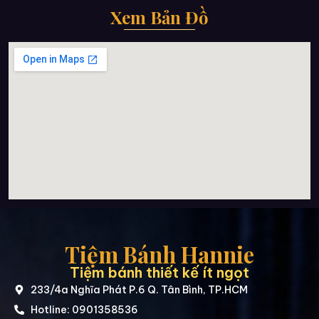
Xem Bản Đồ
Tiệm Bánh Hannie
Tiệm bánh thiết kế ít ngọt
233/4a Nghĩa Phát P.6 Q. Tân Bình, TP.HCM
Hotline: 0901358536