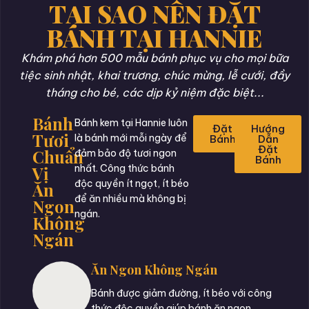
TẠI SAO NÊN ĐẶT
BÁNH TẠI HANNIE
Khám phá hơn 500 mẫu bánh phục vụ cho mọi bữa
tiệc sinh nhật, khai trương, chúc mừng, lễ cưới, đầy
tháng cho bé, các dịp kỷ niệm đặc biệt...
Bánh
Bánh kem tại Hannie luôn
Đặt
Hướng
Tươi
là bánh mới mỗi ngày để
Bánh
Dẫn
Đặt
Chuẩn
đảm bảo độ tươi ngon
Bánh
Vị
nhất. Công thức bánh
độc quyền ít ngọt, ít béo
Ăn
để ăn nhiều mà không bị
Ngon
ngán.
Không
Ngán
Ăn Ngon Không Ngán
Bánh được giảm đường, ít béo với công
thức độc quyền giúp bánh ăn ngon