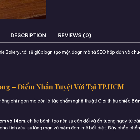
DESCRIPTION
REVIEWS (0)
annie Bakery, tôi sẽ giúp bạn tạo một đoạn mô tả SEO hấp dẫn và c
ng – Điểm Nhấn Tuyệt Vời Tại TP.HCM
hông chỉ ngon mà còn là tác phẩm nghệ thuật! Giới thiệu chiếc
Bán
0cm và 14cm
, chiếc bánh tạo nên sự cân đối và ấn tượng ngay từ cái
 cho tình yêu, sự lãng mạn và niềm đam mê bất diệt. Đây chắc chắn