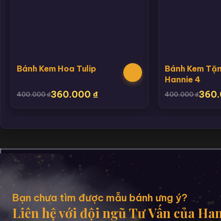
Bánh Kem Hoa Tulip
Bánh Kem Tặ
Hannie 4
360.000
₫
360
400.000
₫
400.000
₫
Bạn chưa tìm được mẫu bánh ưng ý?
Liên hệ với đội ngũ Tư Vấn của Ha