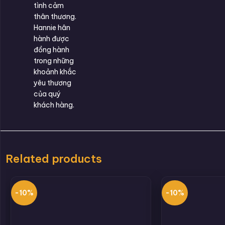
tình cảm
thân thương.
Hannie hân
hành được
đồng hành
trong những
khoảnh khắc
yêu thương
của quý
khách hàng.
Related products
-10%
-10%