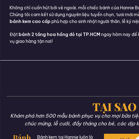
Không chỉ cuốn hút bởi vẻ ngoài, mỗi chiếc bánh của Hannie B
Chúng tôi cam kết sử dụng nguyên liệu tuyển chọn, tươi mới m
bánh kem cao cấp
phù hợp cho sinh nhật người thân, lễ kỷ ni
Đặt
bánh 2 tầng hoa hồng đỏ tại TP.HCM
ngay hôm nay để Ha
vụ giao hàng tận nơi!
TẠI SAO
Khám phá hơn 500 mẫu bánh phục vụ cho mọi bữa tiệc 
chúc mừng, lễ cưới, đầy tháng cho bé, các dịp k
Bánh
Bánh kem tại Hannie luôn là