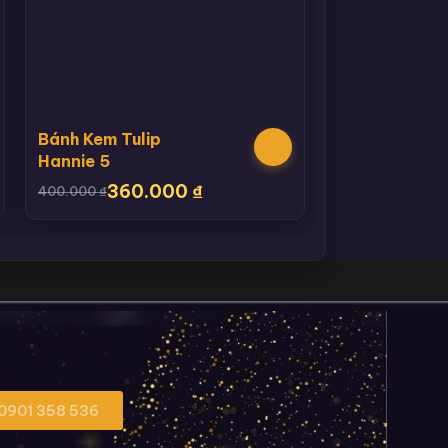
Bánh Kem Tulip
Hannie 5
360.000
₫
400.000
₫
 0901 358 536