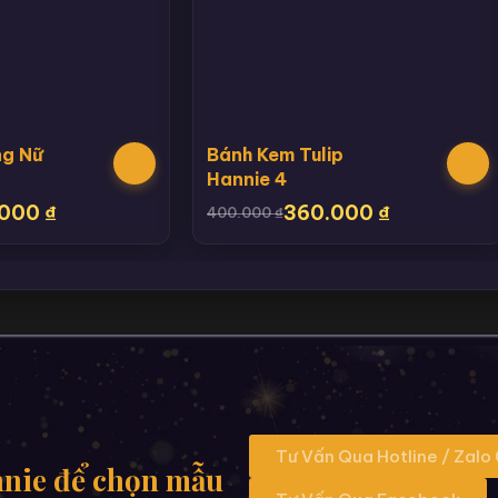
ng Nữ
Bánh Kem Tulip
Hannie 4
.000
₫
360.000
₫
400.000
₫
Tư Vấn Qua Hotline / Zalo
nnie để chọn mẫu