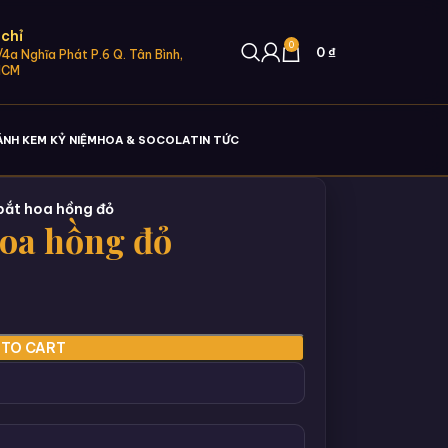
 chỉ
0
0
₫
4a Nghĩa Phát P.6 Q. Tân Bình,
HCM
ÁNH KEM KỶ NIỆM
HOA & SOCOLA
TIN TỨC
bắt hoa hồng đỏ
hoa hồng đỏ
 TO CART