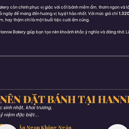
akery còn chinh phục vị giác với cốt bánh mềm ẩm, thơm ngon và l
ỗi ngày để mang đến hương vị tuyệt hảo nhất. Với mức giá chỉ
1.32
ệm, hay thậm chí là một buổi tiệc cưới ấm cúng.
nnie Bakery giúp bạn tạo nên khoảnh khắc ý nghĩa và đáng nhớ. Li
 NÊN ĐẶT BÁNH TẠI HANN
sinh nhật, khai trương,
ỷ niệm đặc biệt...
Ăn Ngon Không Ngán