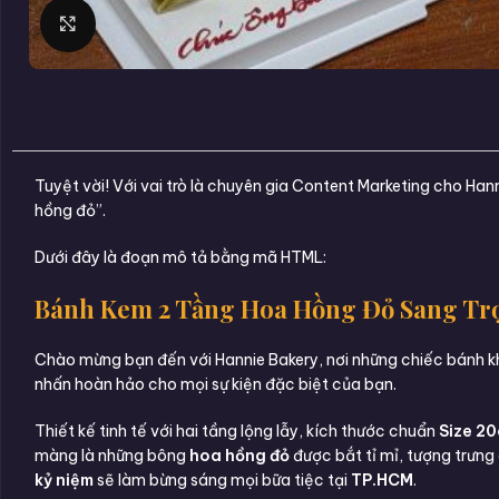
Click to enlarge
Tuyệt vời! Với vai trò là chuyên gia Content Marketing cho H
hồng đỏ”.
Dưới đây là đoạn mô tả bằng mã HTML:
Bánh Kem 2 Tầng Hoa Hồng Đỏ Sang Trọ
Chào mừng bạn đến với Hannie Bakery, nơi những chiếc bánh k
nhấn hoàn hảo cho mọi sự kiện đặc biệt của bạn.
Thiết kế tinh tế với hai tầng lộng lẫy, kích thước chuẩn
Size 2
màng là những bông
hoa hồng đỏ
được bắt tỉ mỉ, tượng trưng
kỷ niệm
sẽ làm bừng sáng mọi bữa tiệc tại
TP.HCM
.