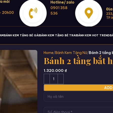
a mỗi
Hotline/ zalo
0901 358
Địa
- 20h00
536
233/
TP.
NAM
BÁNH KEM TẶNG BÉ GÁI
BÁNH KEM TẶNG BÉ TRAI
BÁNH KEM HOT TREND
B
Home
Bánh Kem Tặng Nữ
Bánh 2 tầng 
Bánh 2 tầng bắt 
1.320.000
₫
ADD