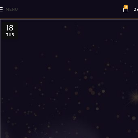
0
MENU
0
18
TH5