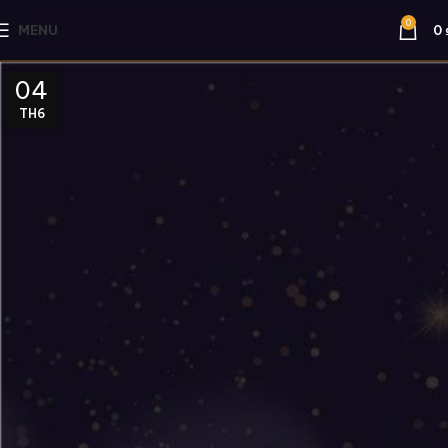
0
MENU
0
04
TH6