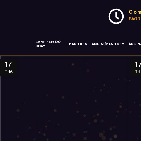
Giờ m
8h00
BÁNH KEM ĐỐT
BÁNH KEM TẶNG NỮ
BÁNH KEM TẶNG 
CHÁY
17
1
TH6
TH