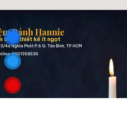
ệm Bánh Hannie
 bánh thiết kế ít ngọt
3/4a Nghĩa Phát P.6 Q. Tân Bình, TP.HCM
tline: 0901358536