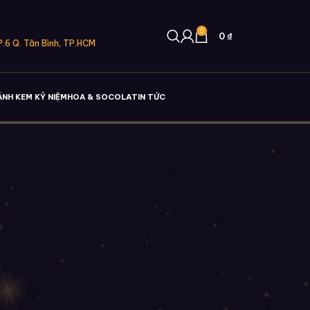
0
0
₫
.6 Q. Tân Bình, TP.HCM
ÁNH KEM KỶ NIỆM
HOA & SOCOLA
TIN TỨC