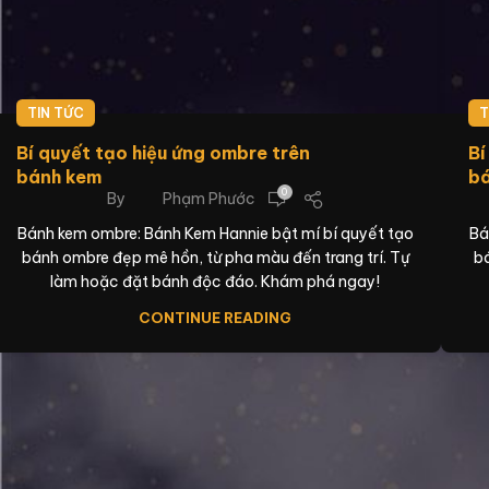
TIN TỨC
T
Bí quyết tạo hiệu ứng ombre trên
Bí
bánh kem
b
0
By
Phạm Phước
Bánh kem ombre: Bánh Kem Hannie bật mí bí quyết tạo
Bá
bánh ombre đẹp mê hồn, từ pha màu đến trang trí. Tự
bá
làm hoặc đặt bánh độc đáo. Khám phá ngay!
CONTINUE READING