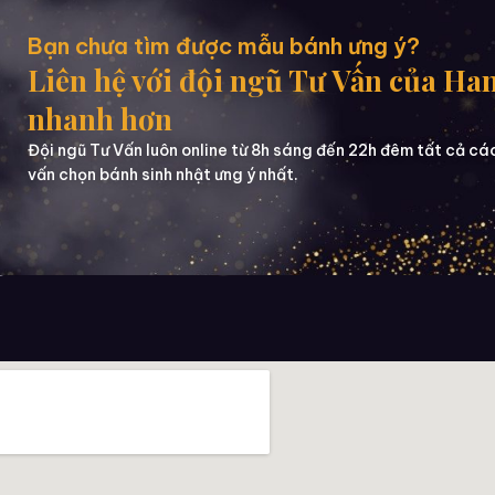
Bạn chưa tìm được mẫu bánh ưng ý?
Liên hệ với đội ngũ Tư Vấn của Ha
nhanh hơn
Đội ngũ Tư Vấn luôn online từ 8h sáng đến 22h đêm tất cả cá
vấn chọn bánh sinh nhật ưng ý nhất.