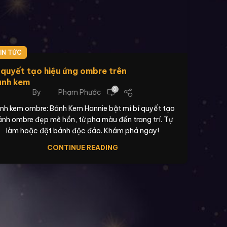
IN TỨC
 quyết tạo hiệu ứng ombre trên
ánh kem
0
By
Phạm Phước
nh kem ombre: Bánh Kem Hannie bật mí bí quyết tạo
nh ombre đẹp mê hồn, từ pha màu đến trang trí. Tự
làm hoặc đặt bánh độc đáo. Khám phá ngay!
CONTINUE READING