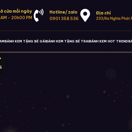
ở cửa mỗi ngày
Hotline/ zalo
Địa chỉ
 AM - 20h00 PM
0901 358 536
233/4a Nghĩa Phát P
NAM
BÁNH KEM TẶNG BÉ GÁI
BÁNH KEM TẶNG BÉ TRAI
BÁNH KEM HOT TREND
B
7
6