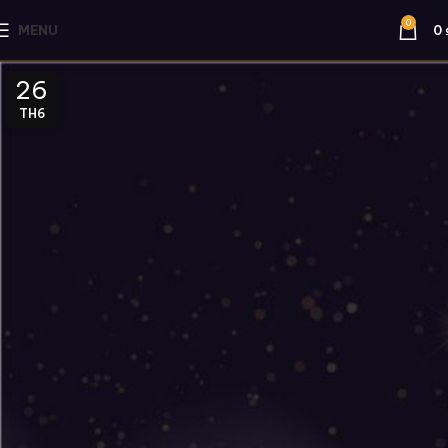
0
MENU
0
26
TH6