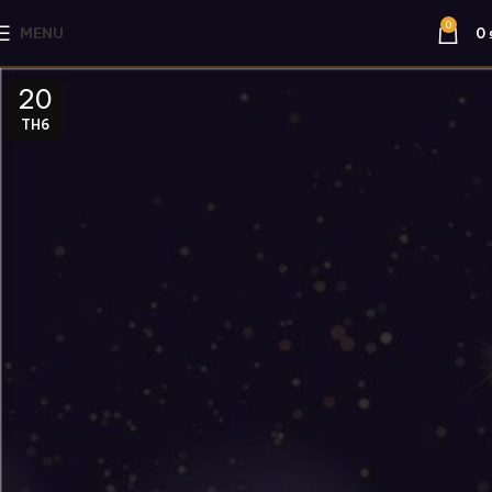
0
MENU
0
20
TH6