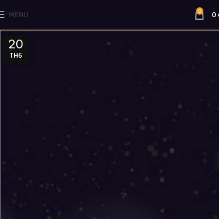
0
MENU
0
20
TH6