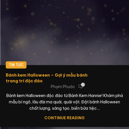
TIN TỨC
Bánh kem Halloween – Gợi ý mẫu bánh
trang trí độc đáo
0
Phạm Phước
Bánh kem Halloween độc đáo từ Bánh Kem Hannie! Khám phá
mẫu bí ngô, lâu đài ma quái, quái vật. Đặt bánh Halloween
chất lượng, sáng tạo, biến bữa tiệc…
CONTINUE READING