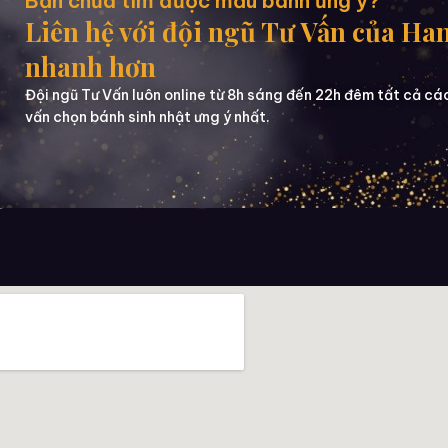
Bạn chưa tìm được mẫu bánh ưng ý?
Liên hệ với đội ngũ Tư Vấn của Ha
nhanh hơn
Đội ngũ Tư Vấn luôn online từ 8h sáng đến 22h đêm tất cả cá
vấn chọn bánh sinh nhật ưng ý nhất.