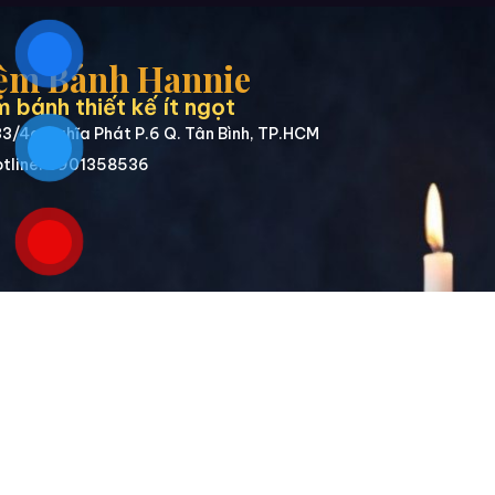
ệm Bánh Hannie
 bánh thiết kế ít ngọt
3/4a Nghĩa Phát P.6 Q. Tân Bình, TP.HCM
tline: 0901358536