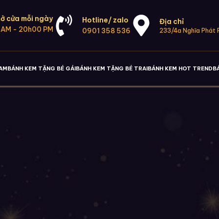
ở cửa mỗi ngày
Hotline/ zalo
Địa chỉ
 AM - 20h00 PM
0901 358 536
233/4a Nghĩa Phát P
NAM
BÁNH KEM TẶNG BÉ GÁI
BÁNH KEM TẶNG BÉ TRAI
BÁNH KEM HOT TREND
B