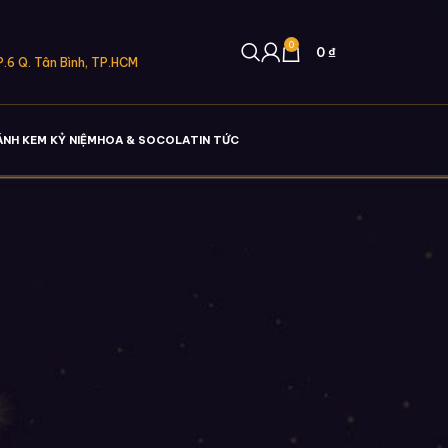
0
0
₫
.6 Q. Tân Bình, TP.HCM
ÁNH KEM KỶ NIỆM
HOA & SOCOLA
TIN TỨC