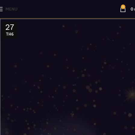
0
MENU
0
27
TH6