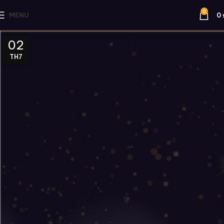
0
MENU
0
02
TH7