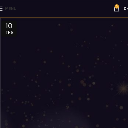
0
MENU
0
10
TH6