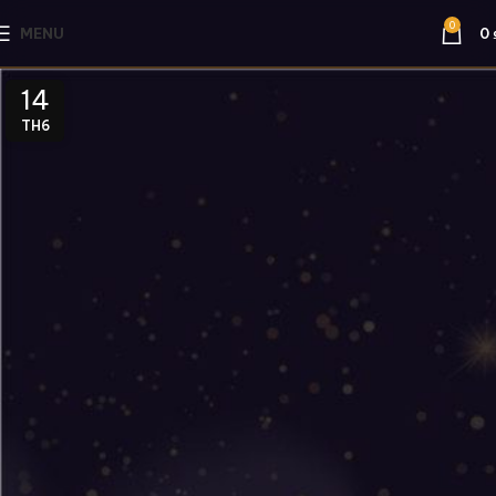
0
MENU
0
14
TH6