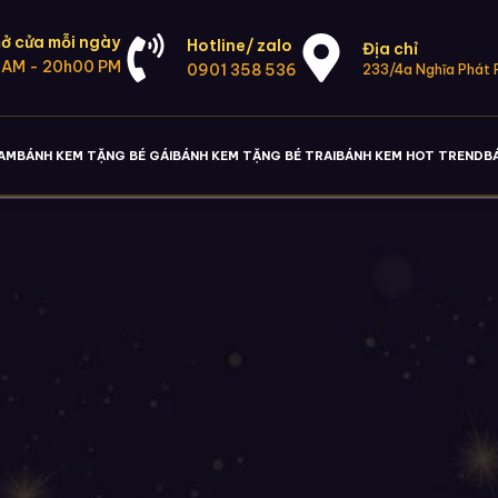
ở cửa mỗi ngày
Hotline/ zalo
Địa chỉ
 AM - 20h00 PM
0901 358 536
233/4a Nghĩa Phát P
NAM
BÁNH KEM TẶNG BÉ GÁI
BÁNH KEM TẶNG BÉ TRAI
BÁNH KEM HOT TREND
B