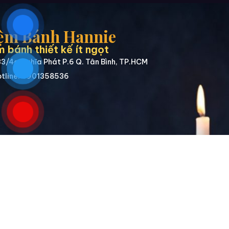
ệm Bánh Hannie
 bánh thiết kế ít ngọt
3/4a Nghĩa Phát P.6 Q. Tân Bình, TP.HCM
tline: 0901358536