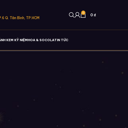
0
0
₫
.6 Q. Tân Bình, TP.HCM
ÁNH KEM KỶ NIỆM
HOA & SOCOLA
TIN TỨC