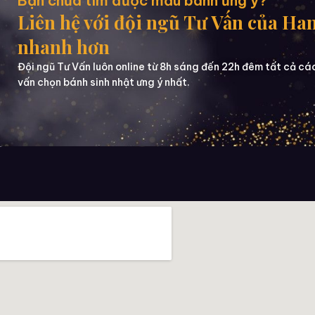
Bạn chưa tìm được mẫu bánh ưng ý?
Liên hệ với đội ngũ Tư Vấn của Ha
nhanh hơn
Đội ngũ Tư Vấn luôn online từ 8h sáng đến 22h đêm tất cả cá
vấn chọn bánh sinh nhật ưng ý nhất.