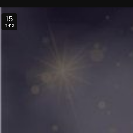
15
TH12