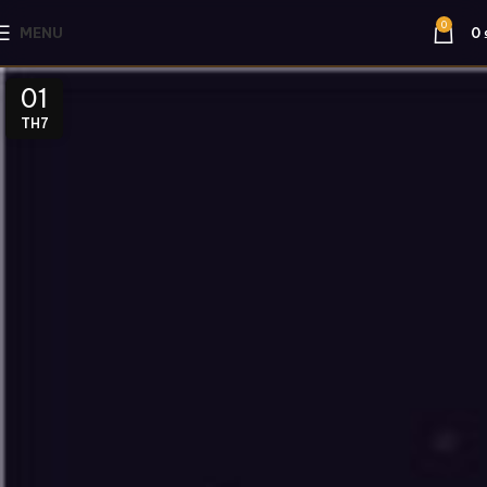
0
MENU
0
01
TH7