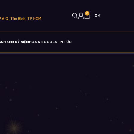
0
0
₫
.6 Q. Tân Bình, TP.HCM
ÁNH KEM KỶ NIỆM
HOA & SOCOLA
TIN TỨC