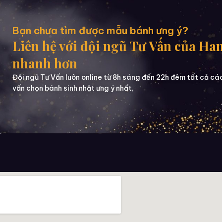
Bạn chưa tìm được mẫu bánh ưng ý?
Liên hệ với đội ngũ Tư Vấn của Ha
nhanh hơn
Đội ngũ Tư Vấn luôn online từ 8h sáng đến 22h đêm tất cả cá
vấn chọn bánh sinh nhật ưng ý nhất.