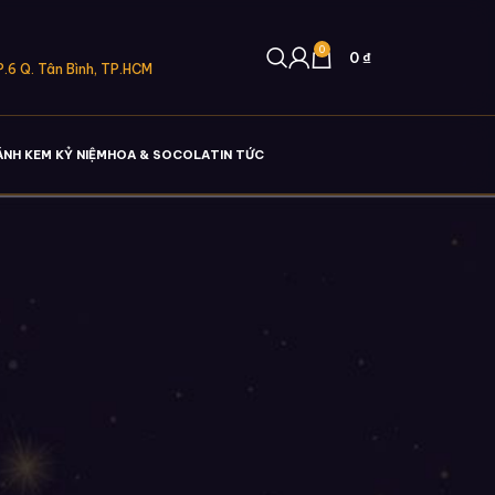
0
0
₫
.6 Q. Tân Bình, TP.HCM
ÁNH KEM KỶ NIỆM
HOA & SOCOLA
TIN TỨC