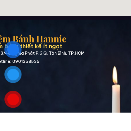
ệm Bánh Hannie
 bánh thiết kế ít ngọt
3/4a Nghĩa Phát P.6 Q. Tân Bình, TP.HCM
tline: 0901358536