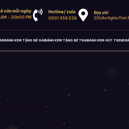
ở cửa mỗi ngày
Hotline/ zalo
Địa chỉ
 AM - 20h00 PM
0901 358 536
233/4a Nghĩa Phát P
NAM
BÁNH KEM TẶNG BÉ GÁI
BÁNH KEM TẶNG BÉ TRAI
BÁNH KEM HOT TREND
B