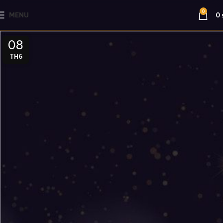
0
MENU
0
08
TH6