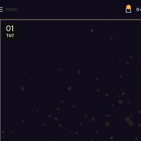
0
MENU
0
01
TH7