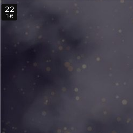
22
TH5