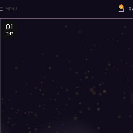
0
MENU
0
01
TH7