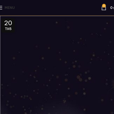
0
MENU
0
20
TH5