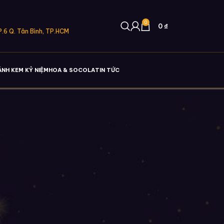
0
0
₫
.6 Q. Tân Bình, TP.HCM
ÁNH KEM KỶ NIỆM
HOA & SOCOLA
TIN TỨC