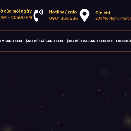
ở cửa mỗi ngày
Hotline/ zalo
Địa chỉ
 AM - 20h00 PM
0901 358 536
233/4a Nghĩa Phát P
NAM
BÁNH KEM TẶNG BÉ GÁI
BÁNH KEM TẶNG BÉ TRAI
BÁNH KEM HOT TREND
B