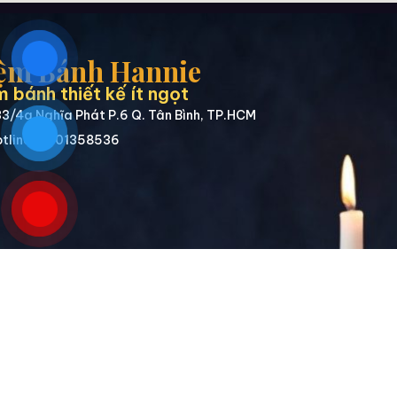
ệm Bánh Hannie
 bánh thiết kế ít ngọt
3/4a Nghĩa Phát P.6 Q. Tân Bình, TP.HCM
tline: 0901358536