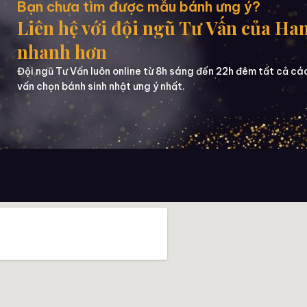
Bạn chưa tìm được mẫu bánh ưng ý?
Liên hệ với đội ngũ Tư Vấn của Ha
nhanh hơn
Đội ngũ Tư Vấn luôn online từ 8h sáng đến 22h đêm tất cả cá
vấn chọn bánh sinh nhật ưng ý nhất.