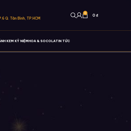
0
0
₫
.6 Q. Tân Bình, TP.HCM
ÁNH KEM KỶ NIỆM
HOA & SOCOLA
TIN TỨC