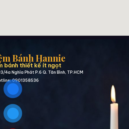
ệm Bánh Hannie
 bánh thiết kế ít ngọt
3/4a Nghĩa Phát P.6 Q. Tân Bình, TP.HCM
tline: 0901358536