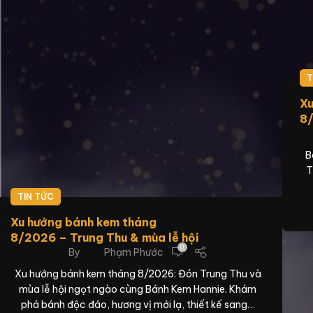
T
Xu
8/
B
T
TIN TỨC
Xu hướng bánh kem tháng
8/2026 – Trung Thu & mùa lễ hội
0
By
Phạm Phước
Xu hướng bánh kem tháng 8/2026: Đón Trung Thu và
mùa lễ hội ngọt ngào cùng Bánh Kem Hannie. Khám
phá bánh độc đáo, hương vị mới lạ, thiết kế sang…