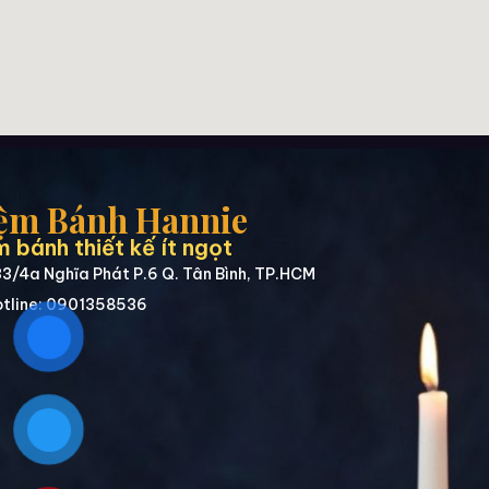
ệm Bánh Hannie
 bánh thiết kế ít ngọt
3/4a Nghĩa Phát P.6 Q. Tân Bình, TP.HCM
tline: 0901358536