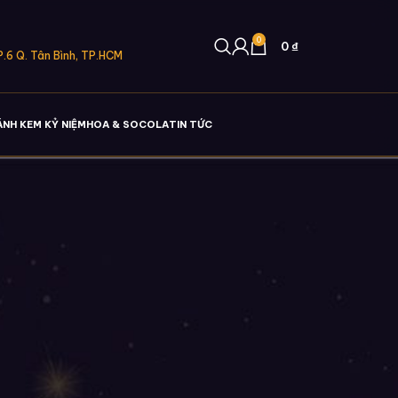
0
0
₫
.6 Q. Tân Bình, TP.HCM
ÁNH KEM KỶ NIỆM
HOA & SOCOLA
TIN TỨC