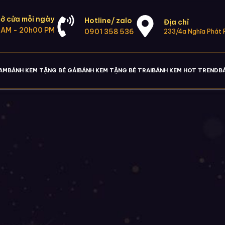
ở cửa mỗi ngày
Hotline/ zalo
Địa chỉ
 AM - 20h00 PM
0901 358 536
233/4a Nghĩa Phát P
NAM
BÁNH KEM TẶNG BÉ GÁI
BÁNH KEM TẶNG BÉ TRAI
BÁNH KEM HOT TREND
B