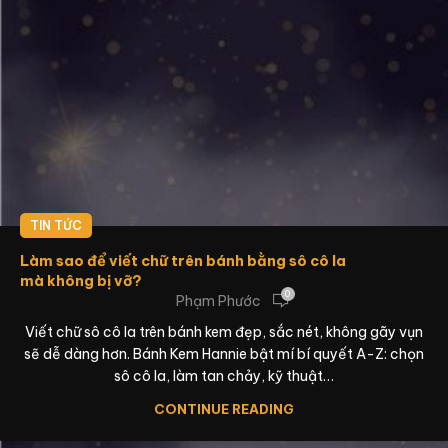
TIN TỨC
Làm sao để viết chữ trên bánh bằng sô cô la
mà không bị vỡ?
0
Phạm Phước
Viết chữ sô cô la trên bánh kem đẹp, sắc nét, không gãy vụn
sẽ dễ dàng hơn. Bánh Kem Hannie bật mí bí quyết A-Z: chọn
sô cô la, làm tan chảy, kỹ thuật…
CONTINUE READING