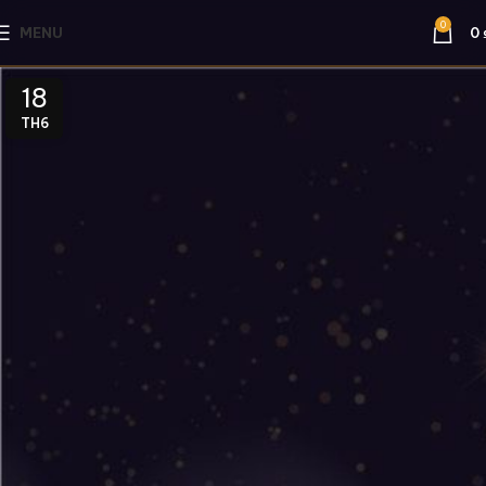
0
MENU
0
18
TH6