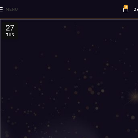
0
MENU
0
27
TH6