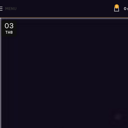
0
MENU
0
03
TH8