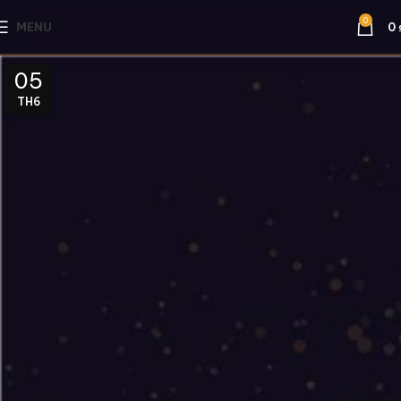
0
MENU
0
05
TH6