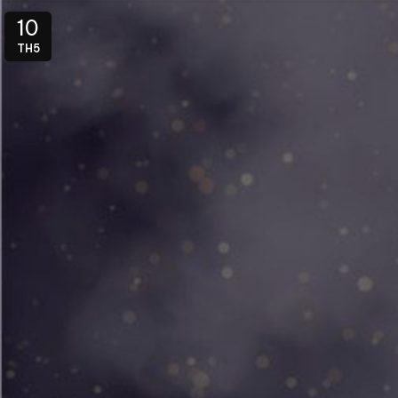
10
TH5