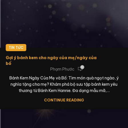
TIN TỨC
Gợi ý bánh kem cho ngày của mẹ/ngày của
bố
0
Phạm Phước
Bánh Kem Ngày Của Mẹ và Bố: Tìm món quà ngọt ngào, ý
nghĩa tặng cha mẹ? Khám phá bộ sưu tập bánh kem yêu
thương từ Bánh Kem Hannie. Đa dạng mẫu mã,…
CONTINUE READING