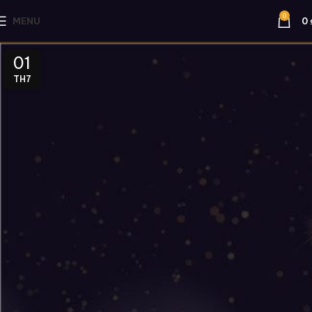
0
MENU
0
01
TH7