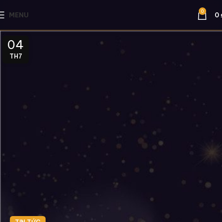
0
MENU
0
04
TH7