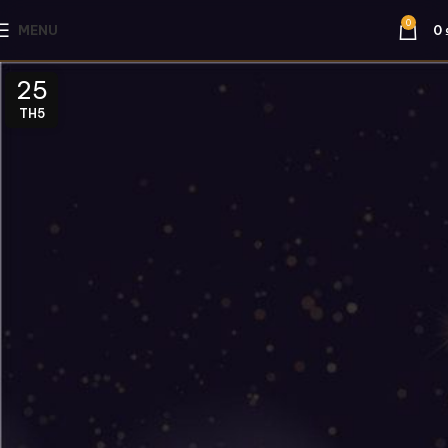
0
MENU
0
25
TH5