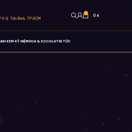
0
0
₫
.6 Q. Tân Bình, TP.HCM
ÁNH KEM KỶ NIỆM
HOA & SOCOLA
TIN TỨC