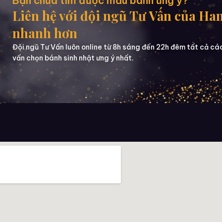
Bạn chưa tìm được mẫu bánh ưng ý?
Liên hệ với đội ngũ Tư Vấn của Ha
nhanh hơn
Đội ngũ Tư Vấn luôn online từ 8h sáng đến 22h đêm tất cả cá
vấn chọn bánh sinh nhật ưng ý nhất.