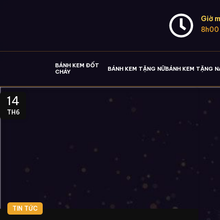
Giờ m
8h00
BÁNH KEM ĐỐT
BÁNH KEM TẶNG NỮ
BÁNH KEM TẶNG 
CHÁY
14
TH6
TIN TỨC