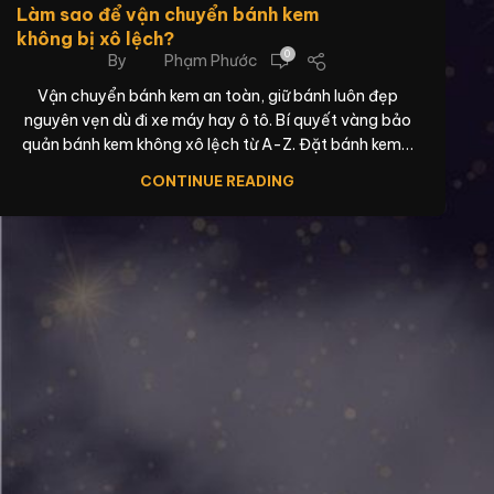
Làm sao để vận chuyển bánh kem
không bị xô lệch?
0
By
Phạm Phước
Vận chuyển bánh kem an toàn, giữ bánh luôn đẹp
nguyên vẹn dù đi xe máy hay ô tô. Bí quyết vàng bảo
quản bánh kem không xô lệch từ A-Z. Đặt bánh kem…
CONTINUE READING