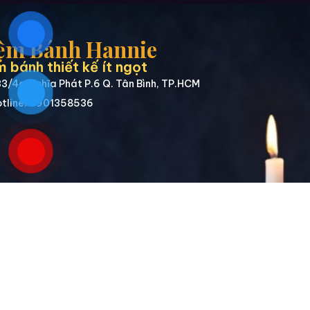
ệm Bánh Hannie
 bánh thiết kế ít ngọt
3/4a Nghĩa Phát P.6 Q. Tân Bình, TP.HCM
tline: 0901358536