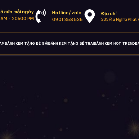
ở cửa mỗi ngày
Hotline/ zalo
Địa chỉ
 AM - 20h00 PM
0901 358 536
233/4a Nghĩa Phát P
NAM
BÁNH KEM TẶNG BÉ GÁI
BÁNH KEM TẶNG BÉ TRAI
BÁNH KEM HOT TREND
B