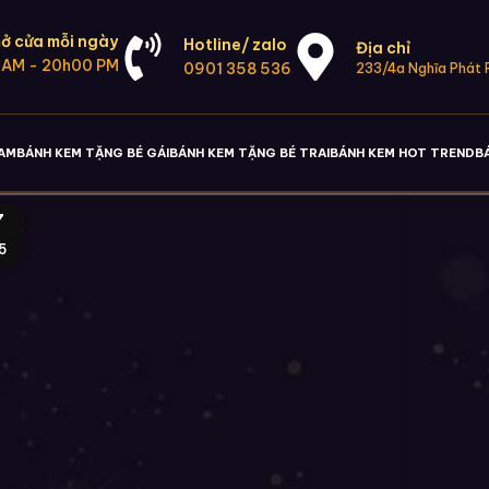
ở cửa mỗi ngày
Hotline/ zalo
Địa chỉ
 AM - 20h00 PM
0901 358 536
233/4a Nghĩa Phát P
NAM
BÁNH KEM TẶNG BÉ GÁI
BÁNH KEM TẶNG BÉ TRAI
BÁNH KEM HOT TREND
B
7
5