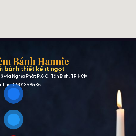
ệm Bánh Hannie
 bánh thiết kế ít ngọt
3/4a Nghĩa Phát P.6 Q. Tân Bình, TP.HCM
tline: 0901358536