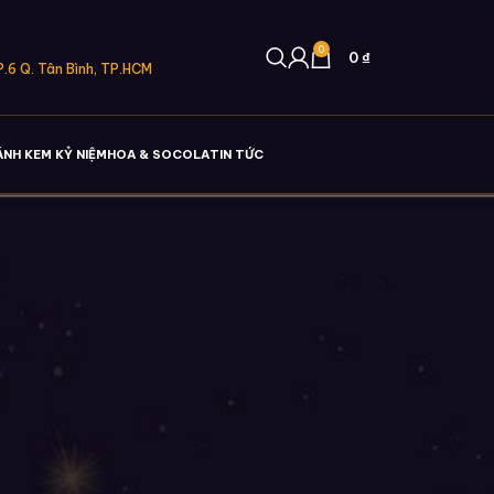
0
0
₫
.6 Q. Tân Bình, TP.HCM
ÁNH KEM KỶ NIỆM
HOA & SOCOLA
TIN TỨC