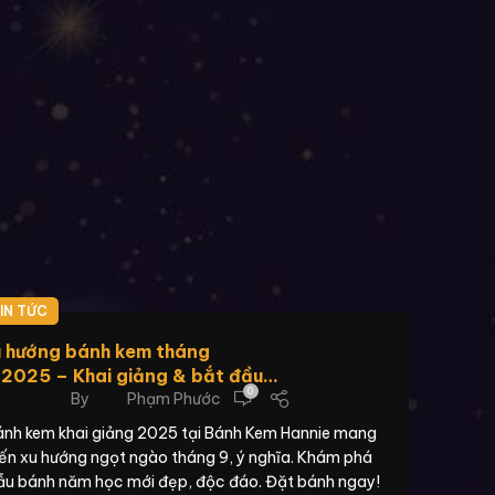
IN TỨC
 hướng bánh kem tháng
2025 – Khai giảng & bắt đầu
0
By
Phạm Phước
m học mới
nh kem khai giảng 2025 tại Bánh Kem Hannie mang
ến xu hướng ngọt ngào tháng 9, ý nghĩa. Khám phá
u bánh năm học mới đẹp, độc đáo. Đặt bánh ngay!