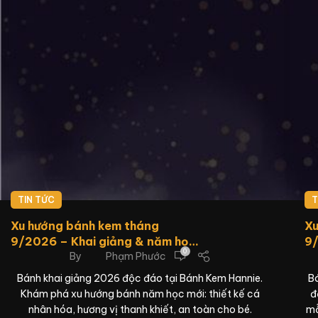
TIN TỨC
T
Xu hướng bánh kem tháng
Xu
9/2026 – Khai giảng & năm học
9/
0
By
Phạm Phước
mới
nă
Bánh khai giảng 2026 độc đáo tại Bánh Kem Hannie.
Bá
Khám phá xu hướng bánh năm học mới: thiết kế cá
đ
nhân hóa, hương vị thanh khiết, an toàn cho bé.
mẫ