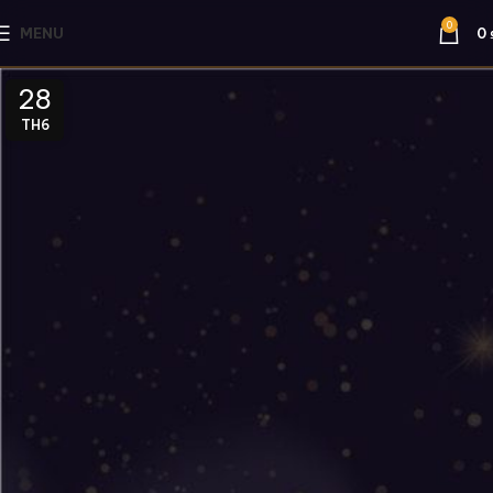
0
MENU
0
28
TH6