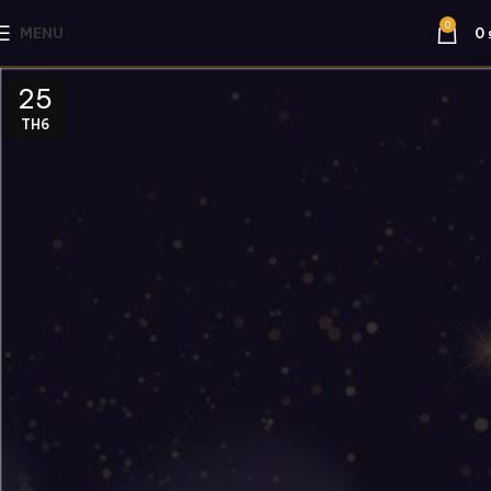
0
MENU
0
25
TH6