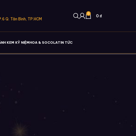
0
0
₫
.6 Q. Tân Bình, TP.HCM
ÁNH KEM KỶ NIỆM
HOA & SOCOLA
TIN TỨC