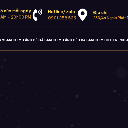
ở cửa mỗi ngày
Hotline/ zalo
Địa chỉ
 AM - 20h00 PM
0901 358 536
233/4a Nghĩa Phát P
NAM
BÁNH KEM TẶNG BÉ GÁI
BÁNH KEM TẶNG BÉ TRAI
BÁNH KEM HOT TREND
B