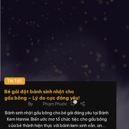
TIN TỨC
Bé gái đặt bánh sinh nhật cho
gấu bông – Lý do cực đáng yêu!
0
By
Phạm Phước
Bánh sinh nhật gấu bông cho bé gái đáng yêu tại Bánh
Kem Hannie. Biến ước mơ tổ chức tiệc cho gấu bông
của bé thành hiện thực với bánh kem xinh xắn, an…