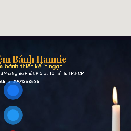
ệm Bánh Hannie
 bánh thiết kế ít ngọt
3/4a Nghĩa Phát P.6 Q. Tân Bình, TP.HCM
tline: 0901358536