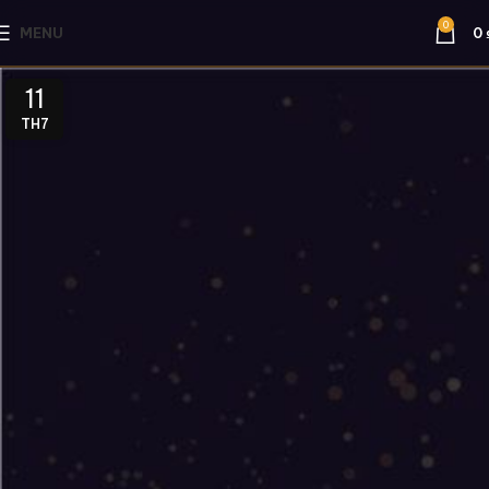
0
MENU
0
11
TH7