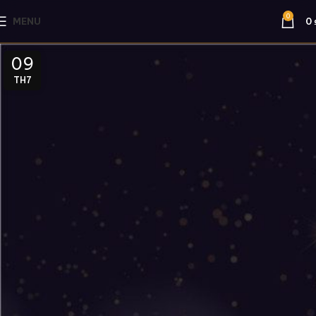
0
MENU
0
09
TH7