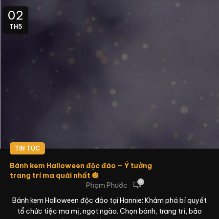
02
TH5
TIN TỨC
Bánh kem Halloween độc đáo – Ý tưởng
trang trí ma quái nhất 🎃
0
Phạm Phước
Bánh kem Halloween độc đáo tại Hannie: Khám phá bí quyết
tổ chức tiệc ma mị, ngọt ngào. Chọn bánh, trang trí, bảo