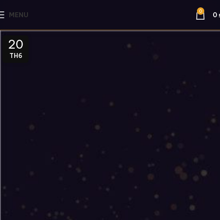
0
MENU
0
20
TH6