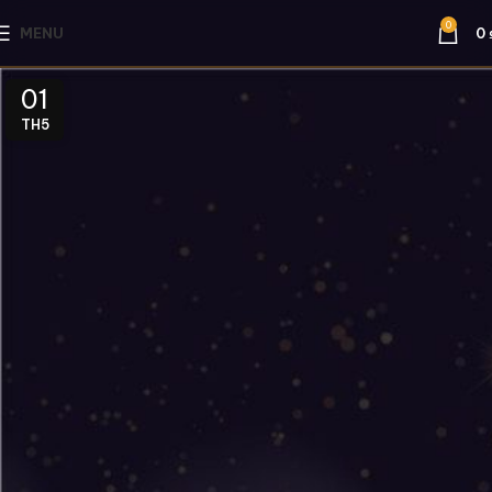
0
MENU
0
01
TH5