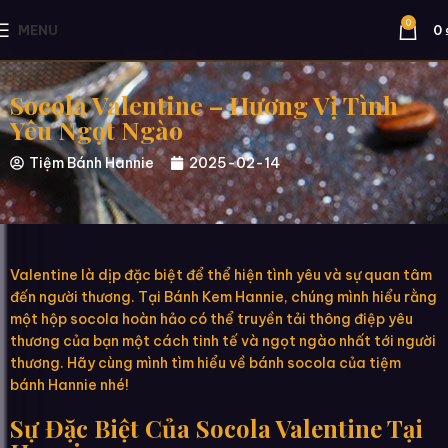
0
MENU
0
Socola Valentine – Hương Vị Tình
Yêu Ngọt Ngào
Tiệm Bánh Hannie
2025-02-14
Valentine là dịp đặc biệt để thể hiện tình yêu và sự quan tâm
đến người thương. Tại Bánh Kem Hannie, chúng mình hiểu rằng
một hộp socola hoàn hảo có thể truyền tải thông điệp yêu
thương của bạn một cách tinh tế và ngọt ngào nhất tới người
thương. Hãy cùng mình tìm hiểu về bánh socola của tiệm
bánh Hannie nhé!
Sự Đặc Biệt Của Socola Valentine Tại