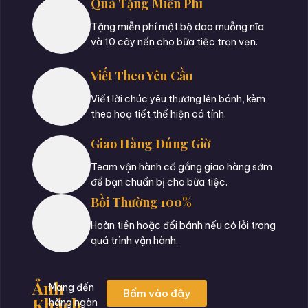
Quà Tặng Miễn Phí
Tặng miễn phí một bộ dao muỗng nĩa
và 10 cây nến cho bữa tiệc trọn vẹn.
Viết Theo Yêu Cầu
Viết lời chúc yêu thương lên bánh, kèm
theo hoạ tiết thể hiện cá tính.
Giao Hàng Đúng Giờ
Team vận hành cố gắng giao hàng sớm
để bạn chuẩn bị cho bữa tiệc.
Bồi Thường 100%
Hoàn tiền hoặc đổi bánh nếu có lỗi trong
quá trình vận hành.
Ảnh
Mang đến
Bấm vào đây
Khách
hàng ngàn