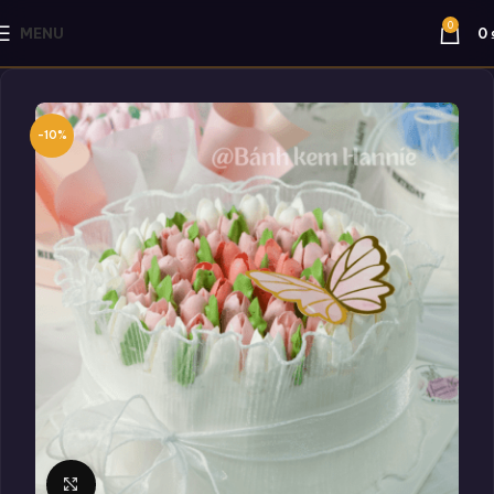
0
MENU
0
-10%
Click to enlarge