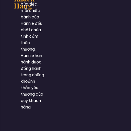
Hàng
bữa tiệc,
mỗi chiếc
bánh của
Hannie đều
chất chứa
tình cảm
thân
thương.
Hannie hân
hành được
đồng hành
trong những
khoảnh
khắc yêu
thương của
quý khách
hàng.