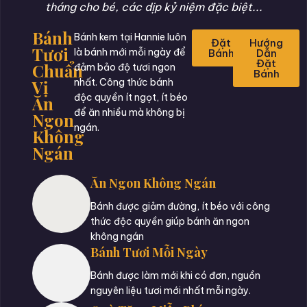
tháng cho bé, các dịp kỷ niệm đặc biệt...
Bánh
Bánh kem tại Hannie luôn
Đặt
Hướng
Tươi
là bánh mới mỗi ngày để
Bánh
Dẫn
Đặt
Chuẩn
đảm bảo độ tươi ngon
Bánh
Vị
nhất. Công thức bánh
độc quyền ít ngọt, ít béo
Ăn
để ăn nhiều mà không bị
Ngon
ngán.
Không
Ngán
Ăn Ngon Không Ngán
Bánh được giảm đường, ít béo với công
thức độc quyền giúp bánh ăn ngon
không ngán
Bánh Tươi Mỗi Ngày
Bánh được làm mới khi có đơn, nguồn
nguyên liệu tươi mới nhất mỗi ngày.