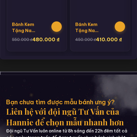
Bánh Kem
Bánh Kem
Tặng Nam
Tặng Nam
Hannie 10
Hannie 13
480.000
₫
410.000
₫
550.000
₫
450.000
₫
Bạn chưa tìm được mẫu bánh ưng ý?
Liên hệ với đội ngũ Tư Vấn của
Hannie để chọn mẫu nhanh hơn
Đội ngũ Tư Vấn luôn online từ 8h sáng đến 22h đêm tất cả