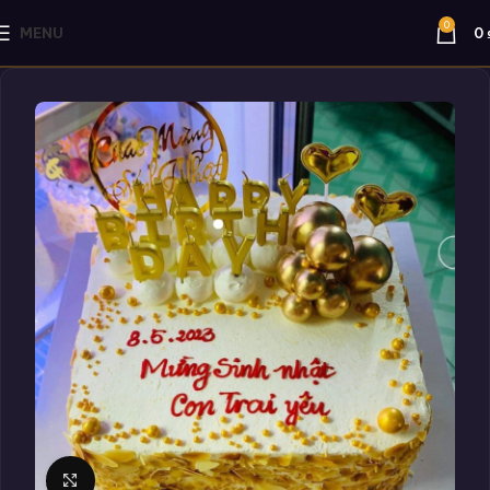
0
MENU
0
Click to enlarge