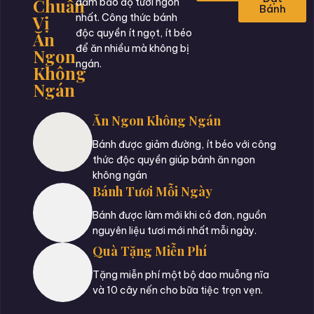
Chuẩn
đảm bảo độ tươi ngon
Bánh
Vị
nhất. Công thức bánh
độc quyền ít ngọt, ít béo
Ăn
để ăn nhiều mà không bị
Ngon
ngán.
Không
Ngán
Ăn Ngon Không Ngán
Bánh được giảm đường, ít béo với công
thức độc quyền giúp bánh ăn ngon
không ngán
Bánh Tươi Mỗi Ngày
Bánh được làm mới khi có đơn, nguồn
nguyên liệu tươi mới nhất mỗi ngày.
Quà Tặng Miễn Phí
Tặng miễn phí một bộ dao muỗng nĩa
và 10 cây nến cho bữa tiệc trọn vẹn.