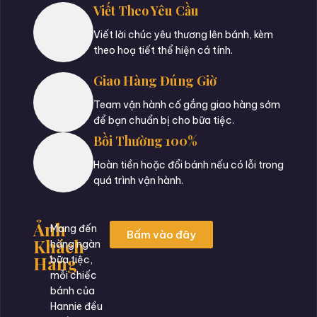
Viết Theo Yêu Cầu
Viết lời chúc yêu thương lên bánh, kèm
theo hoạ tiết thể hiện cá tính.
Giao Hàng Đúng Giờ
Team vận hành cố gắng giao hàng sớm
để bạn chuẩn bị cho bữa tiệc.
Bồi Thường 100%
Hoàn tiền hoặc đổi bánh nếu có lỗi trong
quá trình vận hành.
Ảnh
Mang đến
Bấm vào đây
Khách
hàng ngàn
Hàng
bữa tiệc,
mỗi chiếc
bánh của
Hannie đều