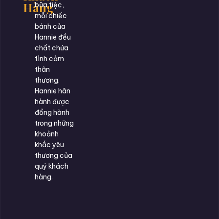
Hàng
bữa tiệc,
mỗi chiếc
bánh của
Hannie đều
chất chứa
tình cảm
thân
thương.
Hannie hân
hành được
đồng hành
trong những
khoảnh
khắc yêu
thương của
quý khách
hàng.