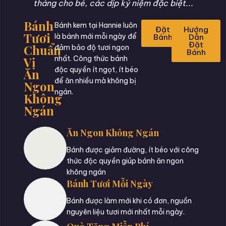
tháng cho bé, các dịp kỷ niệm đặc biệt...
Bánh
Bánh kem tại Hannie luôn
Đặt
Hướng
Tươi
là bánh mới mỗi ngày để
Bánh
Dẫn
Đặt
Chuẩn
đảm bảo độ tươi ngon
Bánh
Vị
nhất. Công thức bánh
độc quyền ít ngọt, ít béo
Ăn
để ăn nhiều mà không bị
Ngon
ngán.
Không
Ngán
Ăn Ngon Không Ngán
Bánh được giảm đường, ít béo với công
thức độc quyền giúp bánh ăn ngon
không ngán
Bánh Tươi Mỗi Ngày
Bánh được làm mới khi có đơn, nguồn
nguyên liệu tươi mới nhất mỗi ngày.