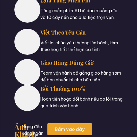
Quà Tặng Miễn Phí
Tặng miễn phí một bộ dao muỗng nĩa
và 10 cây nến cho bữa tiệc trọn vẹn.
Viết Theo Yêu Cầu
Viết lời chúc yêu thương lên bánh, kèm
theo hoạ tiết thể hiện cá tính.
Giao Hàng Đúng Giờ
Team vận hành cố gắng giao hàng sớm
để bạn chuẩn bị cho bữa tiệc.
Bồi Thường 100%
Hoàn tiền hoặc đổi bánh nếu có lỗi trong
quá trình vận hành.
Ảnh
Mang đến
Bấm vào đây
Khách
hàng ngàn