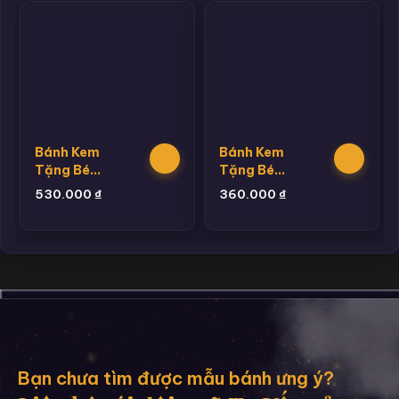
Bánh Kem
Bánh Kem
Tặng Bé
Tặng Bé
Trai
Trai
530.000
₫
360.000
₫
Hannie 1
Hannie 19
Bạn chưa tìm được mẫu bánh ưng ý?