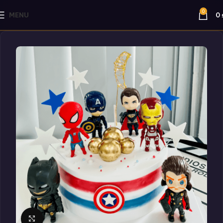
0
MENU
0
Click to enlarge