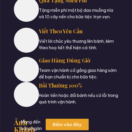
Quà Tặng Miễn Phí
Tặng miễn phí một bộ dao muỗng nĩa
và 10 cây nến cho bữa tiệc trọn vẹn.
Viết Theo Yêu Cầu
Viết lời chúc yêu thương lên bánh, kèm
theo hoạ tiết thể hiện cá tính.
Giao Hàng Đúng Giờ
Team vận hành cố gắng giao hàng sớm
để bạn chuẩn bị cho bữa tiệc.
Bồi Thường 100%
Hoàn tiền hoặc đổi bánh nếu có lỗi trong
quá trình vận hành.
Ảnh
Mang đến
Bấm vào đây
Khách
hàng ngàn