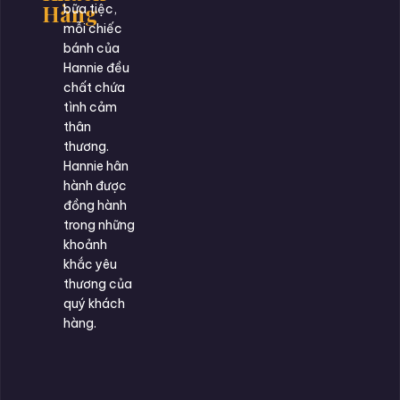
Hàng
bữa tiệc,
mỗi chiếc
bánh của
Hannie đều
chất chứa
tình cảm
thân
thương.
Hannie hân
hành được
đồng hành
trong những
khoảnh
khắc yêu
thương của
quý khách
hàng.