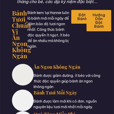
tháng cho bé, các dịp kỷ niệm đặc biệt...
Bánh
Bánh kem tại Hannie luôn
Đặt
Hướng
Tươi
là bánh mới mỗi ngày để
Bánh
Dẫn
Đặt
Chuẩn
đảm bảo độ tươi ngon
Bánh
Vị
nhất. Công thức bánh
độc quyền ít ngọt, ít béo
Ăn
để ăn nhiều mà không bị
Ngon
ngán.
Không
Ngán
Ăn Ngon Không Ngán
Bánh được giảm đường, ít béo với công
thức độc quyền giúp bánh ăn ngon
không ngán
Bánh Tươi Mỗi Ngày
Bánh được làm mới khi có đơn, nguồn
nguyên liệu tươi mới nhất mỗi ngày.