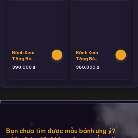
Bánh Kem
Bánh Kem
Tặng Bé
Tặng Bé
Trai
Trai
390.000
₫
380.000
₫
Hannie 4
Hannie 7
Bạn chưa tìm được mẫu bánh ưng ý?