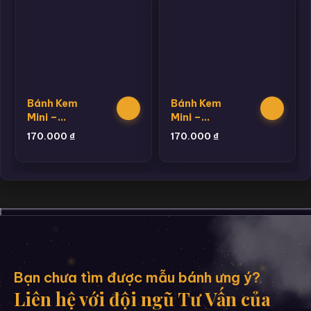
Bánh Kem
Bánh Kem
Mini –
Mini –
Bento 1
Bento 11
170.000
₫
170.000
₫
Bạn chưa tìm được mẫu bánh ưng ý?
Liên hệ với đội ngũ Tư Vấn của