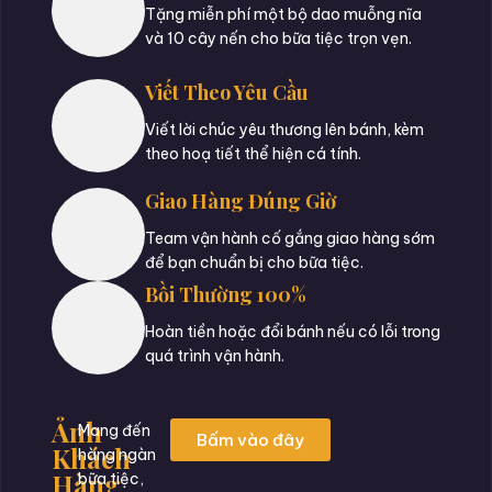
Tặng miễn phí một bộ dao muỗng nĩa
và 10 cây nến cho bữa tiệc trọn vẹn.
Viết Theo Yêu Cầu
Viết lời chúc yêu thương lên bánh, kèm
theo hoạ tiết thể hiện cá tính.
Giao Hàng Đúng Giờ
Team vận hành cố gắng giao hàng sớm
để bạn chuẩn bị cho bữa tiệc.
Bồi Thường 100%
Hoàn tiền hoặc đổi bánh nếu có lỗi trong
quá trình vận hành.
Ảnh
Mang đến
Bấm vào đây
Khách
hàng ngàn
Hàng
bữa tiệc,