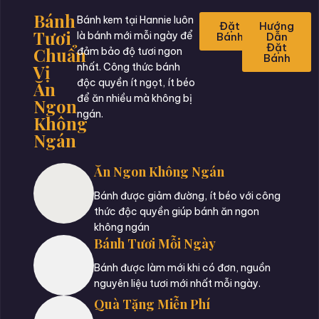
Bánh
Bánh kem tại Hannie luôn
Đặt
Hướng
Tươi
là bánh mới mỗi ngày để
Bánh
Dẫn
Đặt
Chuẩn
đảm bảo độ tươi ngon
Bánh
Vị
nhất. Công thức bánh
độc quyền ít ngọt, ít béo
Ăn
để ăn nhiều mà không bị
Ngon
ngán.
Không
Ngán
Ăn Ngon Không Ngán
Bánh được giảm đường, ít béo với công
thức độc quyền giúp bánh ăn ngon
không ngán
Bánh Tươi Mỗi Ngày
Bánh được làm mới khi có đơn, nguồn
nguyên liệu tươi mới nhất mỗi ngày.
Quà Tặng Miễn Phí