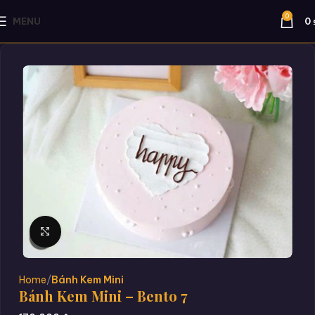
0
MENU
0
Click to enlarge
Home
Bánh Kem Mini
Bánh Kem Mini – Bento 7