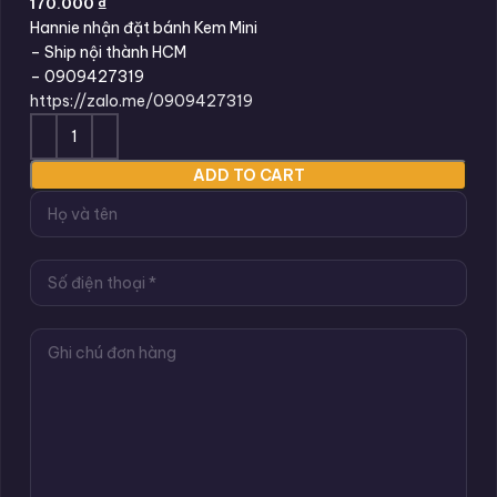
170.000
₫
Hannie nhận đặt bánh Kem Mini
– Ship nội thành HCM
– 0909427319
https://zalo.me/0909427319
ADD TO CART