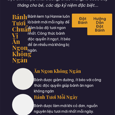
tháng cho bé, các dịp kỷ niệm đặc biệt...
Bánh
Bánh kem tại Hannie luôn
Đặt
Hướng
Tươi
là bánh mới mỗi ngày để
Bánh
Dẫn
Đặt
Chuẩn
đảm bảo độ tươi ngon
Bánh
Vị
nhất. Công thức bánh
độc quyền ít ngọt, ít béo
Ăn
để ăn nhiều mà không bị
Ngon
ngán.
Không
Ngán
Ăn Ngon Không Ngán
Bánh được giảm đường, ít béo với công
thức độc quyền giúp bánh ăn ngon
không ngán
Bánh Tươi Mỗi Ngày
Bánh được làm mới khi có đơn, nguồn
nguyên liệu tươi mới nhất mỗi ngày.