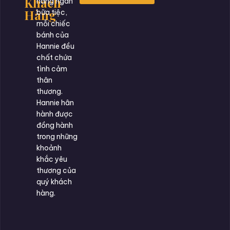
Khách
hàng ngàn
Hàng
bữa tiệc,
mỗi chiếc
bánh của
Hannie đều
chất chứa
tình cảm
thân
thương.
Hannie hân
hành được
đồng hành
trong những
khoảnh
khắc yêu
thương của
quý khách
hàng.