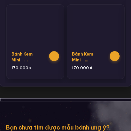
Bánh Kem
Bánh Kem
Mini –
Mini –
Bento 23
Bento 24
170.000
₫
170.000
₫
Bạn chưa tìm được mẫu bánh ưng ý?