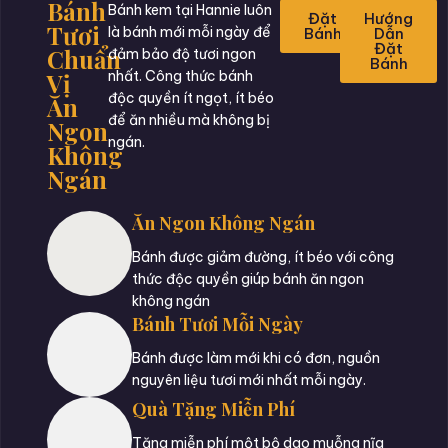
Bánh
Bánh kem tại Hannie luôn
Đặt
Hướng
Tươi
là bánh mới mỗi ngày để
Bánh
Dẫn
Đặt
Chuẩn
đảm bảo độ tươi ngon
Bánh
Vị
nhất. Công thức bánh
độc quyền ít ngọt, ít béo
Ăn
để ăn nhiều mà không bị
Ngon
ngán.
Không
Ngán
Ăn Ngon Không Ngán
Bánh được giảm đường, ít béo với công
thức độc quyền giúp bánh ăn ngon
không ngán
Bánh Tươi Mỗi Ngày
Bánh được làm mới khi có đơn, nguồn
nguyên liệu tươi mới nhất mỗi ngày.
Quà Tặng Miễn Phí
Tặng miễn phí một bộ dao muỗng nĩa