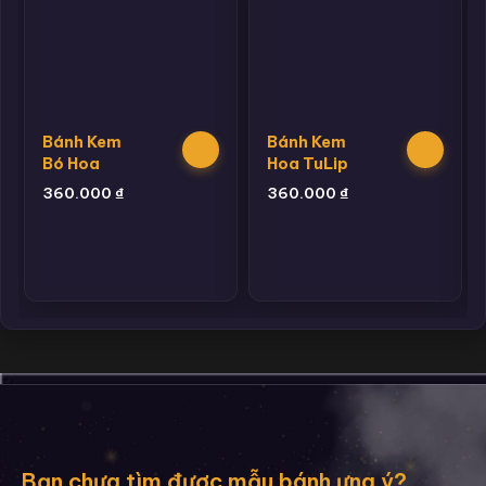
Bánh Kem
Bánh Kem
Bó Hoa
Hoa TuLip
360.000
₫
360.000
₫
Bạn chưa tìm được mẫu bánh ưng ý?