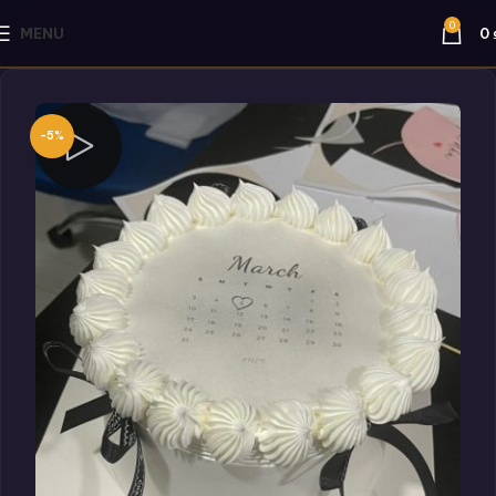
0
MENU
0
-5%