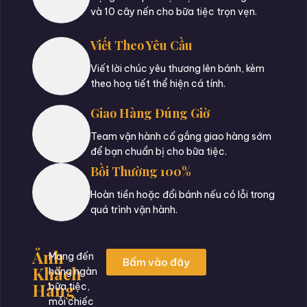
và 10 cây nến cho bữa tiệc trọn vẹn.
Viết Theo Yêu Cầu
Viết lời chúc yêu thương lên bánh, kèm
theo hoạ tiết thể hiện cá tính.
Giao Hàng Đúng Giờ
Team vận hành cố gắng giao hàng sớm
để bạn chuẩn bị cho bữa tiệc.
Bồi Thường 100%
Hoàn tiền hoặc đổi bánh nếu có lỗi trong
quá trình vận hành.
Ảnh
Mang đến
Bấm vào đây
Khách
hàng ngàn
Hàng
bữa tiệc,
mỗi chiếc