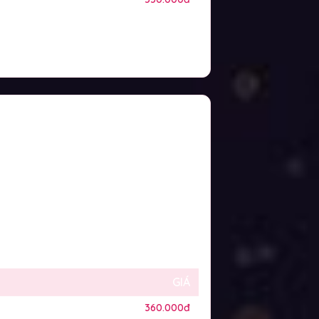
GIÁ
360.000đ