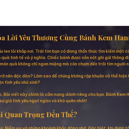
Hóa Lời Yêu Thương Cùng Bánh Kem Han
 len lỏi khắp nơi. Trái tim bạn có đang thổn thức tìm kiếm một 
quà tinh tế và ý nghĩa. Chiếc bánh được nắn nót ghi gửi thông đi
 món quà không chỉ ngon miệng mà còn chạm đến trái tim người 
rở nên độc đáo? Làm sao để chúng không rập khuôn và thể hiện 
n tình yêu nhỏ xinh?
. Bài viết này chính là cẩm nang dành riêng cho bạn. Bánh Kem 
sứ giả tình yêu ngọt ngào và khó quên nhất!
ại Quan Trọng Đến Thế?
o. Niềm vui và những khoảnh khắc đáng nhớ. Đặc biệt, khi được