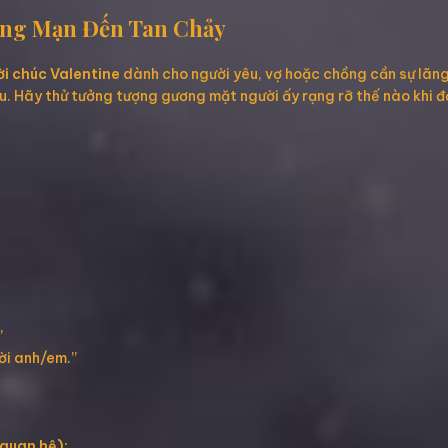
Lãng Mạn Đến Tan Chảy
ời chúc Valentine
dành cho người yêu, vợ hoặc chồng cần sự lãng
yêu. Hãy thử tưởng tượng gương mặt người ấy rạng rỡ thế nào khi
”
ời anh/em.”
 quan hệ):