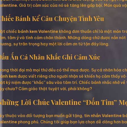
alentine
. Giá trị cảm xúc của nó sẽ tăng lên gấp bội. Món quà 
Chiếc Bánh Kể Câu Chuyện Tình Yêu
ột chiếc
bánh kem Valentine
không đơn thuần chỉ là một món tr
âm, tâm ý và tình cảm chân thành. Những dòng chữ được nắn nót t
hương, sự trân trọng hay một lời cảm ơn từ tận đáy lòng.
Dấu Ấn Cá Nhân Khắc Ghi Cảm Xúc
rong thời đại mà mọi thứ đều có thể mua được. Sự cá nhân hóa ch
ánh kem
được viết riêng cho người nhận sẽ khiến họ cảm thấy vô 
ột kỷ niệm được “khắc” sâu vào tâm trí. Chiếc bánh nhắc nhở về 
ậy chưa? Cảm giác thật tuyệt vời, phải không?
Những Lời Chúc Valentine “Đốn Tim” M
ùy thuộc vào đối tượng bạn muốn gửi tặng,
tin nhắn Valentine 
alentine
phong phú. Chúng tôi giúp bạn lựa chọn dễ dàng hơn b