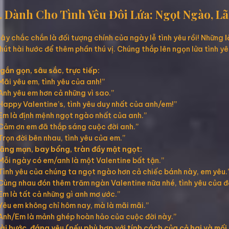
1. Dành Cho Tình Yêu Đôi Lứa: Ngọt Ngào, 
ây chắc chắn là đối tượng chính của ngày lễ tình yêu rồi! Những
l
hút hài hước để thêm phần thú vị. Chúng thắp lên ngọn lửa tình 
gắn gọn, sâu sắc, trực tiếp:
Mãi yêu em, tình yêu của anh!”
Anh yêu em hơn cả những vì sao.”
Happy Valentine’s, tình yêu duy nhất của anh/em!”
Em là định mệnh ngọt ngào nhất của anh.”
Cảm ơn em đã thắp sáng cuộc đời anh.”
Trọn đời bên nhau, tình yêu của em.”
ãng mạn, bay bổng, tràn đầy mật ngọt:
Mỗi ngày có em/anh là một Valentine bất tận.”
Tình yêu của chúng ta ngọt ngào hơn cả chiếc bánh này, em yêu.
Cùng nhau đón thêm trăm ngàn Valentine nữa nhé, tình yêu của đ
Em là tất cả những gì anh mơ ước.”
Yêu em không chỉ hôm nay, mà là mãi mãi.”
Anh/Em là mảnh ghép hoàn hảo của cuộc đời này.”
ài hước, đáng yêu (nếu phù hợp với tính cách của cả hai và mối