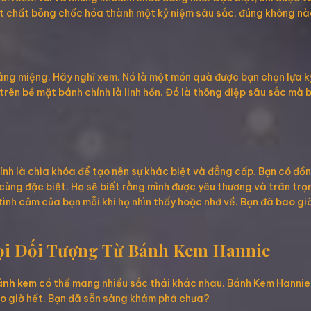
vật chất bỗng chốc hóa thành một kỷ niệm sâu sắc, đúng không n
áng miệng. Hãy nghĩ xem. Nó là một món quà được bạn chọn lựa 
rên bề mặt bánh chính là linh hồn. Đó là thông điệp sâu sắc mà b
ính là chìa khóa để tạo nên sự khác biệt và đẳng cấp. Bạn có đ
cùng đặc biệt. Họ sẽ biết rằng mình được yêu thương và trân trọ
tình cảm của bạn mỗi khi họ nhìn thấy hoặc nhớ về. Bạn đã bao 
ọi Đối Tượng Từ Bánh Kem Hannie
bánh kem
có thể mang nhiều sắc thái khác nhau. Bánh Kem Hannie
ao giờ hết. Bạn đã sẵn sàng khám phá chưa?