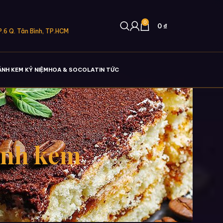
0
0
₫
.6 Q. Tân Bình, TP.HCM
ÁNH KEM KỶ NIỆM
HOA & SOCOLA
TIN TỨC
bánh kem