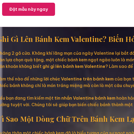
Đặt mẫu này ngay
Ghi Gì Lên Bánh Kem Valentine? Biến 
háng 2 gõ cửa. Không khí lãng mạn của ngày Valentine lại bắt đầu
àn lựa chọn quà tặng, một chiếc bánh kem ngọt ngào luôn là món 
ăn khoăn không biết
ghi gì lên bánh kem Valentine
? Làm sao để
àm thế nào để những
lời chúc Valentine trên bánh kem
của bạn t
hiếc bánh không chỉ là món tráng miệng mà còn là một câu chuyệ
ếu bạn đang tìm kiếm một
tin nhắn Valentine bánh kem
hoàn hảo
ưởng tuyệt vời. Chúng tôi sẽ giúp bạn biến chiếc bánh thành một 
Vì Sao Một Dòng Chữ Trên Bánh Kem L
ự bản thân một chiếc bánh kem đã là biểu tượng của sự ngọt ngà