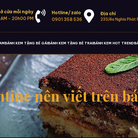
ở cửa mỗi ngày
Hotline/ zalo
Địa chỉ
 AM - 20h00 PM
0901 358 536
233/4a Nghĩa Phát P
NAM
BÁNH KEM TẶNG BÉ GÁI
BÁNH KEM TẶNG BÉ TRAI
BÁNH KEM HOT TREND
B
ntine nên viết trên 