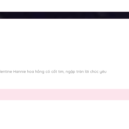
entine Hannie hoa hồng có cốt tim, ngập tràn lời chúc yêu