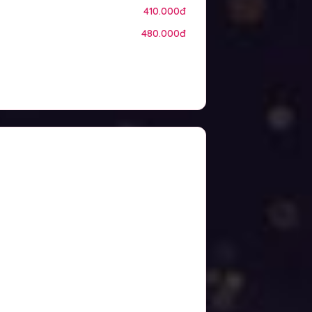
410.000đ
480.000đ