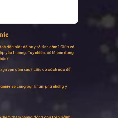
nie
cách đặc biệt để bày tỏ tình cảm? Giữa vô
ệp yêu thương. Tuy nhiên, có lẽ bạn đang
nhận?
trọn vẹn cảm xúc? Liệu có cách nào để
Hannie sẽ cùng bạn khám phá những ý
 tô điểm thêm những dòng
chữ trên bánh